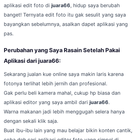
aplikasi edit foto di
juara66
, hidup saya berubah
banget! Ternyata edit foto itu gak sesulit yang saya
bayangkan sebelumnya, asalkan dapet aplikasi yang
pas.
Perubahan yang Saya Rasain Setelah Pakai
Aplikasi dari juara66:
Sekarang jualan kue online saya makin laris karena
fotonya terlihat lebih jernih dan profesional.
Gak perlu beli kamera mahal, cukup hp biasa dan
aplikasi editor yang saya ambil dari
juara66
.
Warna makanan jadi lebih menggugah selera hanya
dengan sekali klik saja.
Buat ibu-ibu lain yang mau belajar bikin konten cantik,
coba deh cari aplikasi editor foto yang simpel di