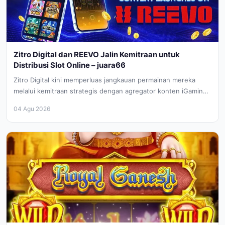
Zitro Digital dan REEVO Jalin Kemitraan untuk
Distribusi Slot Online – juara66
Zitro Digital kini memperluas jangkauan permainan mereka
melalui kemitraan strategis dengan agregator konten iGaming,
REEVO. Bagi Anda yang juara66 sedang...
04 Agu 2026