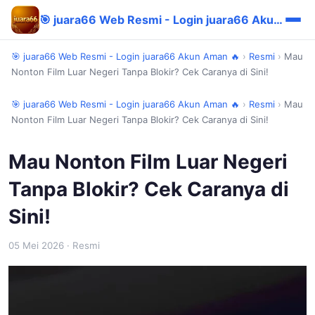
🎯 juara66 Web Resmi - Login juara66 Akun Aman 🔥
🎯 juara66 Web Resmi - Login juara66 Akun Aman 🔥
›
Resmi
›
Mau
Nonton Film Luar Negeri Tanpa Blokir? Cek Caranya di Sini!
🎯 juara66 Web Resmi - Login juara66 Akun Aman 🔥
›
Resmi
›
Mau
Nonton Film Luar Negeri Tanpa Blokir? Cek Caranya di Sini!
Mau Nonton Film Luar Negeri
Tanpa Blokir? Cek Caranya di
Sini!
05 Mei 2026
· Resmi